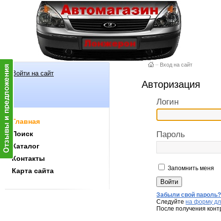
–
Вход на сайт
Войти на сайт
Авторизация
Логин
Главная
Поиск
Пароль
Каталог
Контакты
Запомнить меня
Карта сайта
Забыли свой пароль
Следуйте
на форму дл
После получения конт