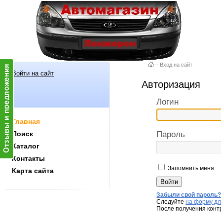
–
Вход на сайт
Войти на сайт
Авторизация
Логин
Главная
Поиск
Пароль
Каталог
Контакты
Запомнить меня
Карта сайта
Забыли свой пароль
Следуйте
на форму дл
После получения конт